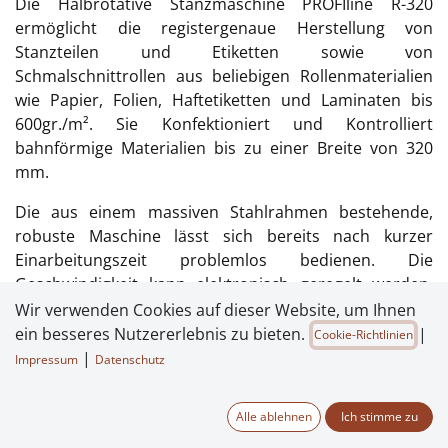
Die Halbrotative Stanzmaschine PROFIline R-320
ermöglicht die registergenaue Herstellung von
Stanzteilen und Etiketten sowie von
Schmalschnittrollen aus beliebigen Rollenmaterialien
wie Papier, Folien, Haftetiketten und Laminaten bis
600gr./m². Sie Konfektioniert und Kontrolliert
bahnförmige Materialien bis zu einer Breite von 320
mm.
Die aus einem massiven Stahlrahmen bestehende,
robuste Maschine lässt sich bereits nach kurzer
Einarbeitungszeit problemlos bedienen. Die
Geschwindigkeit kann elektronisch geregelt werden.
Nach Erreichen einer voreingestellten Anzahl von
Wir verwenden Cookies auf dieser Website, um Ihnen
Etiketten oder Laufmetern stoppt die Maschine
ein besseres Nutzererlebnis zu bieten.
|
Cookie-Richtlinien
automatisch.
|
Impressum
Datenschutz
Der einfach, effiziente Aufbau der Anlage ermöglicht
Alle ablehnen
Ich stimme zu
extrem kurze Ein- und Umrüstzeiten.