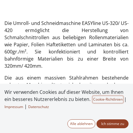
Die Umroll- und Schneidmaschine EASYline US-320/ US-
420 ermöglicht die Herstellung von
Schmalschnittrollen aus beliebigen Rollenmaterialien
wie Papier, Folien Haftetiketten und Laminaten bis ca.
600gr./m². Sie konfektioniert und kontrolliert
bahnförmige Materialien bis zu einer Breite von
320mm/ 420mm.
Die aus einem massiven Stahlrahmen bestehende
robuste Maschine lässt sich bereits nach kurzer
Wir verwenden Cookies auf dieser Website, um Ihnen
Einarbeitungszeit problemlos bediene. Die
ein besseres Nutzererlebnis zu bieten.
|
Geschwindigkeit kann elektronisch geregelt werde.
Cookie-Richtlinien
Nach Erreichen einer voreingestellten Anzahl von
|
Impressum
Datenschutz
Etiketten oder Laufmetern stoppt die Maschine
automatisch.
Alle ablehnen
Ich stimme zu
Der einfache, effiziente Aufbau der Anlage ermöglicht